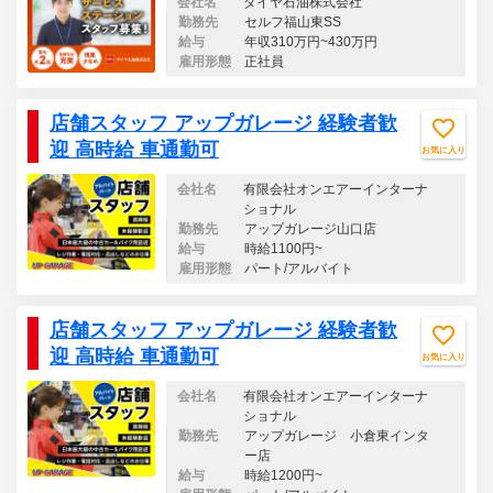
会社名
ダイヤ石油株式会社
勤務先
セルフ福山東SS
給与
年収310万円~430万円
雇用形態
正社員
店舗スタッフ アップガレージ 経験者歓
迎 高時給 車通勤可
お気に入り
会社名
有限会社オンエアーインターナ
ショナル
勤務先
アップガレージ山口店
給与
時給1100円~
雇用形態
パート/アルバイト
店舗スタッフ アップガレージ 経験者歓
迎 高時給 車通勤可
お気に入り
会社名
有限会社オンエアーインターナ
ショナル
勤務先
アップガレージ 小倉東インタ
ー店
給与
時給1200円~