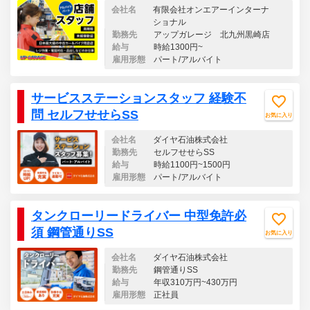
会社名
有限会社オンエアーインターナ
ショナル
勤務先
アップガレージ 北九州黒崎店
給与
時給1300円~
雇用形態
パート/アルバイト
サービスステーションスタッフ 経験不
問 セルフせせらSS
お気に入り
会社名
ダイヤ石油株式会社
勤務先
セルフせせらSS
給与
時給1100円~1500円
雇用形態
パート/アルバイト
タンクローリードライバー 中型免許必
須 鋼管通りSS
お気に入り
会社名
ダイヤ石油株式会社
勤務先
鋼管通りSS
給与
年収310万円~430万円
雇用形態
正社員