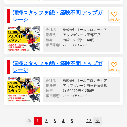
清掃スタッフ 知識・経験不問 アップガ
レージ
お気に入り
会社名
株式会社オールフロンティア
勤務先
アップガレージ宇都宮店
給与
時給1070円~1160円
雇用形態
パート/アルバイト
清掃スタッフ 知識・経験不問 アップガ
レージ
お気に入り
会社名
株式会社オールフロンティア
勤務先
アップガレージ埼玉春日部店
給与
時給1160円~1250円
雇用形態
パート/アルバイト
前
1
2
3
4
5
…
22
次