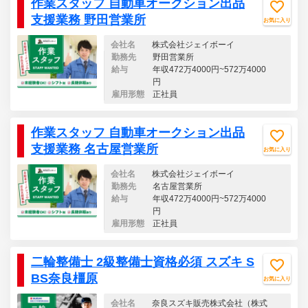
作業スタッフ 自動車オークション出品
支援業務 野田営業所
お気に入り
会社名
株式会社ジェイボーイ
勤務先
野田営業所
給与
年収472万4000円~572万4000
円
雇用形態
正社員
作業スタッフ 自動車オークション出品
支援業務 名古屋営業所
お気に入り
会社名
株式会社ジェイボーイ
勤務先
名古屋営業所
給与
年収472万4000円~572万4000
円
雇用形態
正社員
二輪整備士 2級整備士資格必須 スズキ S
BS奈良橿原
お気に入り
会社名
奈良スズキ販売株式会社（株式