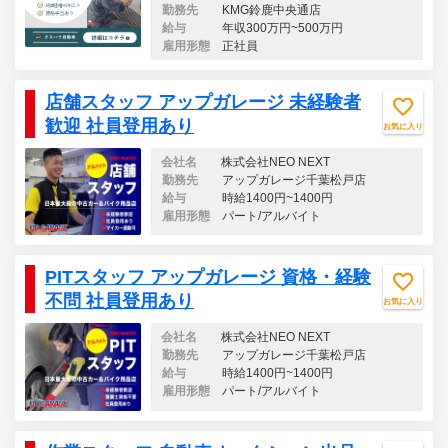
勤務先
KMG鈴鹿中央通店
給与
年収300万円~500万円
雇用形態
正社員
店舗スタッフ アップガレージ 未経験者
歓迎 社員登用あり
お気に入り
会社名
株式会社NEO NEXT
勤務先
アップガレージ千葉松戸店
給与
時給1400円~1400円
雇用形態
パート/アルバイト
PITスタッフ アップガレージ 資格・経験
不問 社員登用あり
お気に入り
会社名
株式会社NEO NEXT
勤務先
アップガレージ千葉松戸店
給与
時給1400円~1400円
雇用形態
パート/アルバイト