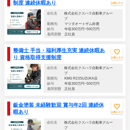
制度 連続休暇あり
お気に入り
会社名
株式会社クスハラ自動車グルー
プ
勤務先
マツダオートザム鈴鹿
給与
年収300万円~500万円
雇用形態
正社員
整備士 手当・福利厚生充実 連続休暇あ
り 資格取得支援制度
お気に入り
会社名
株式会社クスハラ自動車グルー
プ
勤務先
KMG R23SUZUKA店
給与
年収300万円~500万円
雇用形態
正社員
鈑金塗装 未経験歓迎 賞与年2回 連続休
暇あり
お気に入り
会社名
株式会社クスハラ自動車グルー
プ