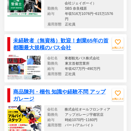
会社ジェイボーイ）
勤務先
SBS 奈良橿原
給与
年収516万1076円~615万1576
円
雇用形態
正社員
未経験者（無資格）歓迎！創業65年の首
都圏最大規模のバス会社
お気に入り
会社名
東都観光バス株式会社
勤務先
東京首都営業所
給与
年収427万円~490万円
雇用形態
正社員
商品陳列・梱包 知識や経験不問 アップ
ガレージ
お気に入り
会社名
株式会社オールフロンティア
勤務先
アップガレージ宇都宮店
給与
時給1070円~1160円
雇用形態
パート/アルバイト