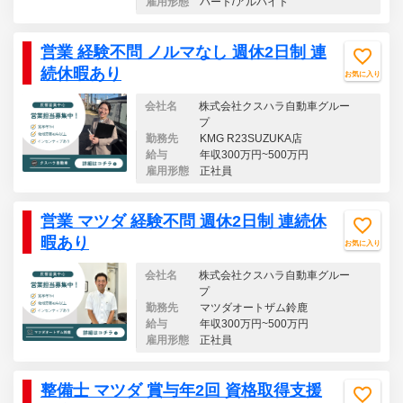
雇用形態
パート/アルバイト
営業 経験不問 ノルマなし 週休2日制 連
続休暇あり
お気に入り
会社名
株式会社クスハラ自動車グルー
プ
勤務先
KMG R23SUZUKA店
給与
年収300万円~500万円
雇用形態
正社員
営業 マツダ 経験不問 週休2日制 連続休
暇あり
お気に入り
会社名
株式会社クスハラ自動車グルー
プ
勤務先
マツダオートザム鈴鹿
給与
年収300万円~500万円
雇用形態
正社員
整備士 マツダ 賞与年2回 資格取得支援