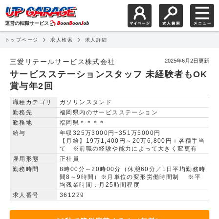
運営の転職サービス
トップページ
求人検索
求人詳細
サービスステーションスタ
三愛リテールサービス株式会社
2025年6月2日更新
サービスステーションスタッフ 未経験者もOK
賞与年2回
職種カテゴリ
ガソリンスタンド
勤務先
福岡県内のサービスステーション
勤務地
福岡県＊＊＊＊
給与
年収325万3000円~351万5000円
【月給】19万1,400円～20万6,800円＋各種手当
て ※前職の経験や能力によって大きく変更有
雇用形態
正社員
勤務時間
8時00分～20時00分（休憩60分／1日平均勤務時
間8～9時間）※月単位の変形労働時間制 ※平
均残業時間：月25時間程度
求人番号
361229