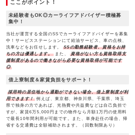
ここがポイント！
未経験者もOK◎カーライフアドバイザー積極募
集中！
当社が運営する全国のSSでカーライフアドバイザーを募集
中！サービスステーションにて給油サービス、車の点検、
洗車などをお任せします。
SSの勤務経験者、資格をお持
ちの方は優遇します。
また、
資格がない方も資格取得支
援制度があるので働きながら必要な資格取得が可能です
◎
借上寮制度＆家賃負担をサポート！
採用時の居住地から通勤ができない場合、借上寮制度が利
用できます！
例えば、東京都、神奈川県、千葉県、埼玉
県で独身の方であれば、光熱費や共益費などは自己負担で
すが、家賃6万5,000円までの物件なら月額1万円の使用料
で最長10年間利用が可能です。また、単身赴任の場合、帰
省する交通費は全額補助されます。（回数制限あり）