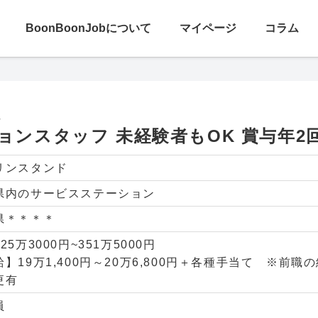
探す
BoonBoonJobについて
マイページ
コラム
タッフ 未経験者もOK 賞与年2回
社
ョンスタッフ 未経験者もOK 賞与年2
リンスタンド
県内のサービスステーション
県＊＊＊＊
25万3000円~351万5000円
給】19万1,400円～20万6,800円＋各種手当て ※前
更有
員