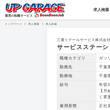
転職・就職・アルバイトを
求人検索
運営の転職サービス
トップページ
求人検索
求人詳細
サービスステーションス
三愛リテールサービス株式会
サービスステーシ
職種カテゴリ
ガソ
勤務先
千葉
勤務地
千葉
給与
年収3
【月
く変
雇用形態
正社