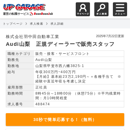
運営の転職サービス
トップページ
求人検索
求人詳細
Audi山梨 正規ディー
株式会社羽中田自動車工業
2025年7月22日更新
Audi山梨 正規ディーラーで販売スタッフ
職種カテゴリ
販売・接客・サービスフロント
勤務先
Audi山梨
勤務地
山梨県甲斐市西八幡3825-1
給与
年収300万円~400万円
【月給】基本給23万2,190円～＋各種手当て ※
経験や直近年収を考慮し決定
雇用形態
正社員
勤務時間
8時45分～18時00分 （休憩75分）※平均残業時
間：月10時間程度
求人番号
488474
30秒で簡単応募する！（無料）