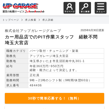
運営の転職サービス
トップページ
求人検索
求人詳細
カー用品店でのPIT作
株式会社アップガレージグループ
2025年6月30日更新
カー用品店でのPIT作業スタッフ 経験不問
埼玉大宮店
職種カテゴリ
パーツ取付・チューニング・架装
勤務先
アップガレージ埼玉大宮店
勤務地
埼玉県さいたま市見沼区南中丸301-1
給与
年収360万円~950万円
経験・能力によって決定します。
雇用形態
正社員
勤務時間
9時～21時のシフト制（9時間/休憩60分）
求人番号
484406
30秒で簡単応募する！（無料）