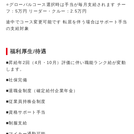
⭐グローバルコース選択時は手当が毎月支給されます チー
フ：5万円 リーダー・クルー：2.5万円
​途中でコース変更可能です 転居を伴う場合はサポート手当
の支給対象
福利厚生/待遇
■昇給年2回（4⽉・10⽉）評価に伴い職能ランク給が変動
します。
■社保完備
■退職金制度（確定給付企業年金）
■従業員持株会制度
■資格サポート手当
■制服支給
■マイカー通勤可能