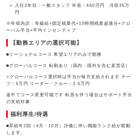
入社2年目：一般スタッフ 年収：460万円 月収35万
円
※年収内訳：等級給+固定残業代+10時間残業超過分+グロ
ーバル手当+平均インセンティブ
【勤務エリアの選択可能】
■リージョナルコース 希望エリアのみで勤務
■グローバルコース 転勤あり（国内・国外を含む直営店）
⭐グローバルコース選択時は手当が毎月支給されます チー
フ：5万円 リーダー・クルー：2.5万円
​途中でコース変更可能です 転居を伴う場合はサポート手当
の支給対象
福利厚生/待遇
■昇給年2回（4⽉・10⽉）評価に伴い職能ランク給が変動
します。