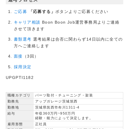
「応募する」
ボタンよりご応募ください
ご応募
Boon Boon Job運営事務局よりご連絡
キャリア相談
させて頂きます
選考結果は合否に関わらず14日以内に全ての
書類選考
方へご連絡します
（3回）
面接
採用決定
UPGPTI1182
職種カテゴリ
パーツ取付・チューニング・架装
勤務先
アップガレージ茨城筑西
勤務地
茨城県筑西市布川1311-4
給与
年収360万円~950万円
経験・能力によって決定します。
雇用形態
正社員