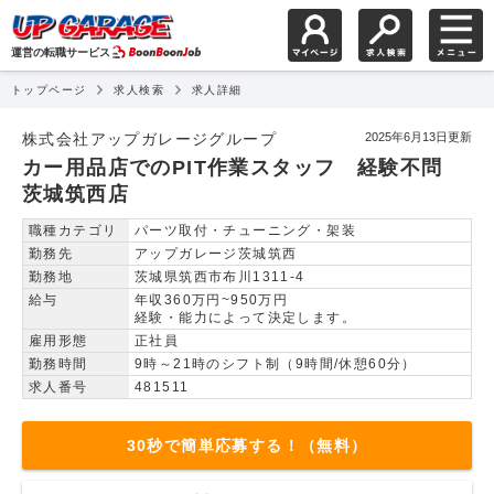
運営の転職サービス
トップページ
求人検索
求人詳細
カー用品店でのPIT作
株式会社アップガレージグループ
2025年6月13日更新
カー用品店でのPIT作業スタッフ 経験不問
茨城筑西店
職種カテゴリ
パーツ取付・チューニング・架装
勤務先
アップガレージ茨城筑西
勤務地
茨城県筑西市布川1311-4
給与
年収360万円~950万円
経験・能力によって決定します。
雇用形態
正社員
勤務時間
9時～21時のシフト制（9時間/休憩60分）
求人番号
481511
30秒で簡単応募する！（無料）