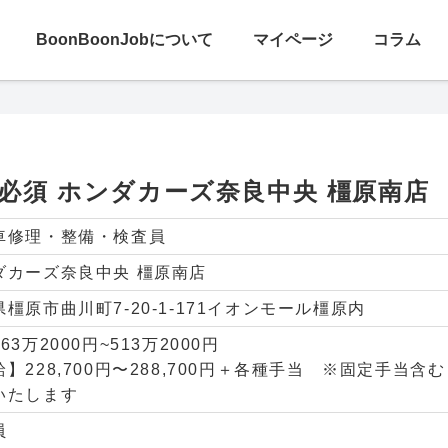
探す
BoonBoonJobについて
マイページ
コラム
 ホンダカーズ奈良中央 橿原南店
必須 ホンダカーズ奈良中央 橿原南店
車修理・整備・検査員
ダカーズ奈良中央 橿原南店
橿原市曲川町7-20-1-171イオンモール橿原内
63万2000円~513万2000円
給】228,700円〜288,700円＋各種手当 ※固定手当
いたします
員