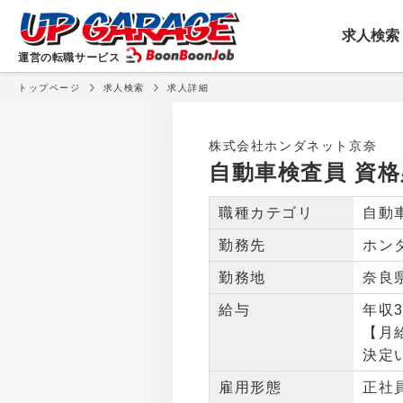
転職・就職・アルバイトを
求人検索
運営の転職サービス
トップページ
求人検索
求人詳細
自動車検査員 資格必須
株式会社ホンダネット京奈
自動車検査員 資格
職種カテゴリ
自動
勤務先
ホン
勤務地
奈良県
給与
年収3
【月
決定
雇用形態
正社