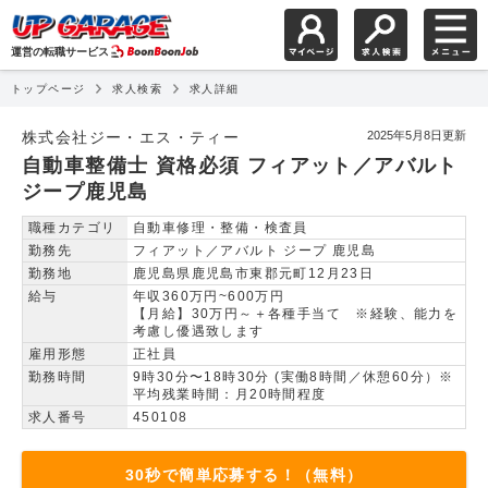
運営の転職サービス
トップページ
求人検索
求人詳細
自動車整備士 資格必須
株式会社ジー・エス・ティー
2025年5月8日更新
自動車整備士 資格必須 フィアット／アバルト
ジープ鹿児島
職種カテゴリ
自動車修理・整備・検査員
勤務先
フィアット／アバルト ジープ 鹿児島
勤務地
鹿児島県鹿児島市東郡元町12月23日
給与
年収360万円~600万円
【月給】30万円～＋各種手当て ※経験、能力を
考慮し優遇致します
雇用形態
正社員
勤務時間
9時30分〜18時30分 (実働8時間／休憩60分）※
平均残業時間：月20時間程度
求人番号
450108
30秒で簡単応募する！（無料）