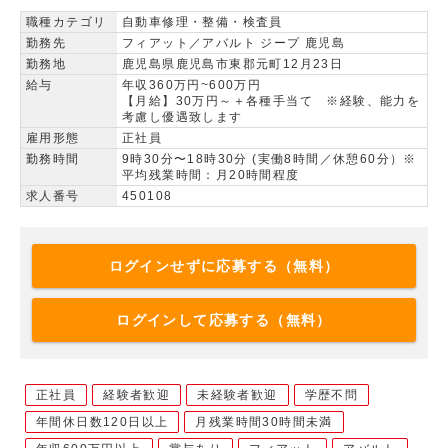
職種カテゴリ
自動車修理・整備・検査員
勤務先
フィアット／アバルト ジープ 鹿児島
勤務地
鹿児島県鹿児島市東郡元町12月23日
給与
年収360万円~600万円
【月給】30万円～＋各種手当て ※経験、能力を
考慮し優遇致します
雇用形態
正社員
勤務時間
9時30分〜18時30分 (実働8時間／休憩60分）※
平均残業時間：月20時間程度
求人番号
450108
ログインせずに応募する（無料）
ログインして応募する（無料）
正社員
経験者歓迎
未経験者歓迎
学歴不問
年間休日数120日以上
月残業時間30時間未満