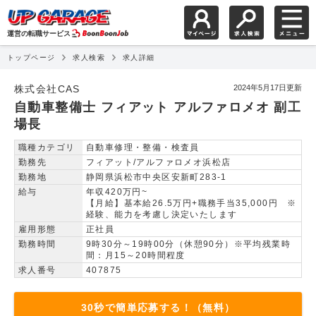
運営の転職サービス
トップページ
求人検索
求人詳細
自動車整備士 フィアット
株式会社CAS
2024年5月17日更新
自動車整備士 フィアット アルファロメオ 副工
場長
職種カテゴリ
自動車修理・整備・検査員
勤務先
フィアット/アルファロメオ浜松店
勤務地
静岡県浜松市中央区安新町283-1
給与
年収420万円~
【月給】基本給26.5万円+職務手当35,000円 ※
経験、能力を考慮し決定いたします
雇用形態
正社員
勤務時間
9時30分～19時00分（休憩90分）※平均残業時
間：月15～20時間程度
求人番号
407875
30秒で簡単応募する！（無料）