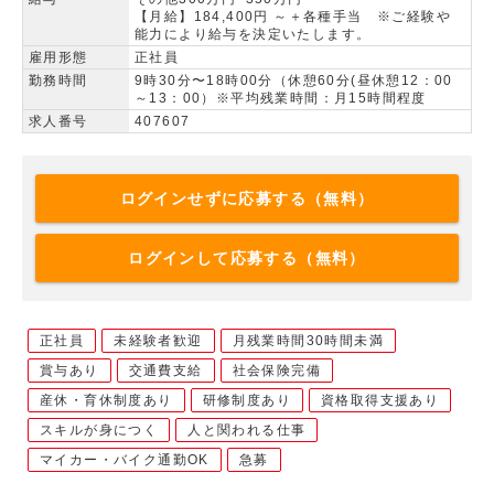
【月給】184,400円 ～＋各種手当 ※ご経験や
能力により給与を決定いたします。
雇用形態
正社員
勤務時間
9時30分〜18時00分（休憩60分(昼休憩12：00
～13：00）※平均残業時間：月15時間程度
求人番号
407607
ログインせずに応募する（無料）
ログインして応募する（無料）
正社員
未経験者歓迎
月残業時間30時間未満
賞与あり
交通費支給
社会保険完備
産休・育休制度あり
研修制度あり
資格取得支援あり
スキルが身につく
人と関われる仕事
マイカー・バイク通勤OK
急募