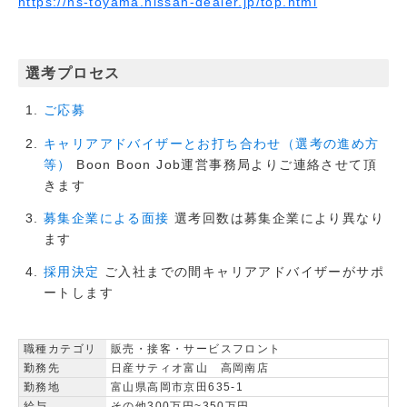
https://ns-toyama.nissan-dealer.jp/top.html
選考プロセス
ご応募
キャリアアドバイザーとお打ち合わせ（選考の進め方
Boon Boon Job運営事務局よりご連絡させて頂
等）
きます
選考回数は募集企業により異なり
募集企業による面接
ます
ご入社までの間キャリアアドバイザーがサポ
採用決定
ートします
職種カテゴリ
販売・接客・サービスフロント
勤務先
日産サティオ富山 高岡南店
勤務地
富山県高岡市京田635-1
給与
その他300万円~350万円