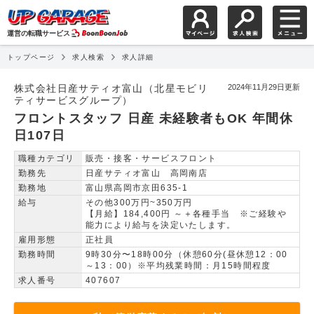
運営の転職サービス
トップページ
求人検索
求人詳細
フロントスタッフ 日産 
株式会社日産サティオ富山（北星モビリ
2024年11月29日更新
ティサービスグループ）
フロントスタッフ 日産 未経験者もOK 年間休
日107日
職種カテゴリ
販売・接客・サービスフロント
勤務先
日産サティオ富山 高岡南店
勤務地
富山県高岡市京田635-1
給与
その他300万円~350万円
【月給】184,400円 ～＋各種手当 ※ご経験や
能力により給与を決定いたします。
雇用形態
正社員
勤務時間
9時30分〜18時00分（休憩60分(昼休憩12：00
～13：00）※平均残業時間：月15時間程度
求人番号
407607