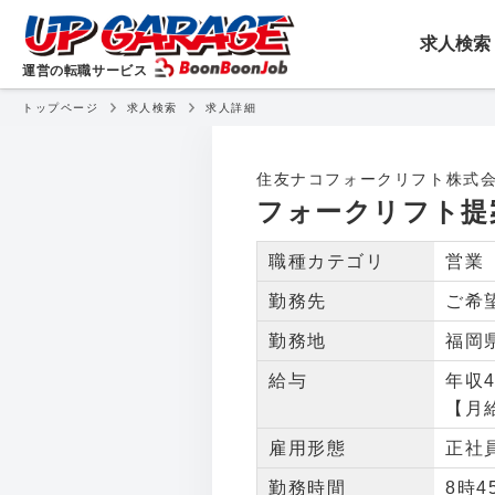
転職・就職・アルバイトを
求人検索
運営の転職サービス
トップページ
求人検索
求人詳細
フォークリフト提案営業
住友ナコフォークリフト株式
フォークリフト提
職種カテゴリ
営業
勤務先
ご希
勤務地
福岡
給与
年収4
【月
雇用形態
正社
勤務時間
8時