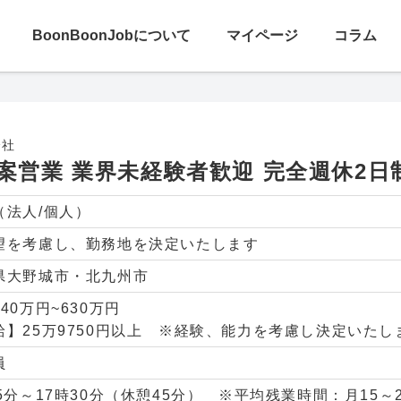
探す
BoonBoonJobについて
マイページ
コラム
 業界未経験者歓迎 完全週休2日制
会社
案営業 業界未経験者歓迎 完全週休2日
（法人/個人）
望を考慮し、勤務地を決定いたします
県大野城市・北九州市
40万円~630万円
給】25万9750円以上 ※経験、能力を考慮し決定いたし
員
45分～17時30分（休憩45分） ※平均残業時間：月15