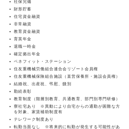
社保完備
財形貯蓄
住宅資金融資
非常融資
教育資金融資
育英年金
退職一時金
確定拠出年金
ベネフィット・ステーション
住友重機械労働組合連合会リゾート会員権
住友重機械保険組合施設（直営保養所・施設会員権）
結婚祝、出産祝、弔慰、餞別
勤続表彰
教育制度（階層別教育、共通教育、部門別専門研修）
寮社宅あり ※異動により自宅からの通勤が困難な方
を対象、家賃補助制度有
テレワーク制度あり
転勤当面なし ※将来的に転勤が発生する可能性があ