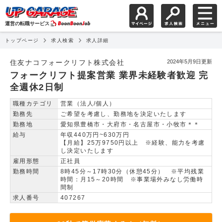
運営の転職サービス
トップページ
求人検索
求人詳細
フォークリフト提案営業
住友ナコフォークリフト株式会社
2024年5月9日更新
フォークリフト提案営業 業界未経験者歓迎 完
全週休2日制
職種カテゴリ
営業（法人/個人）
勤務先
ご希望を考慮し、勤務地を決定いたします
勤務地
愛知県豊橋市・大府市・名古屋市・小牧市＊＊
給与
年収440万円~630万円
【月給】25万9750円以上 ※経験、能力を考慮
し決定いたします
雇用形態
正社員
勤務時間
8時45分～17時30分（休憩45分） ※平均残業
時間：月15～20時間 ※事業場外みなし労働時
間制
求人番号
407267