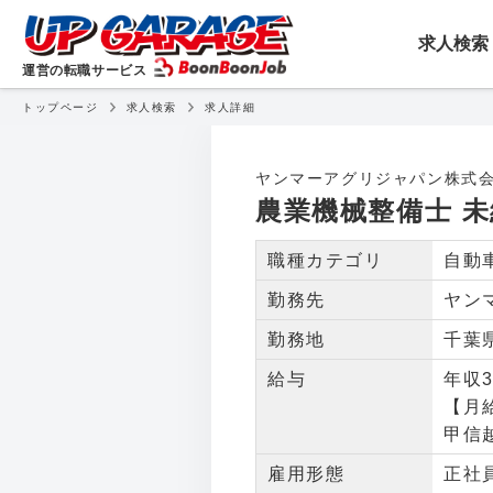
転職・就職・アルバイトを
求人検索
運営の転職サービス
トップページ
求人検索
求人詳細
農業機械整備士 未経験O
ヤンマーアグリジャパン株式
農業機械整備士 未
職種カテゴリ
自動
勤務先
ヤン
勤務地
千葉
給与
年収3
【月
甲信
雇用形態
正社