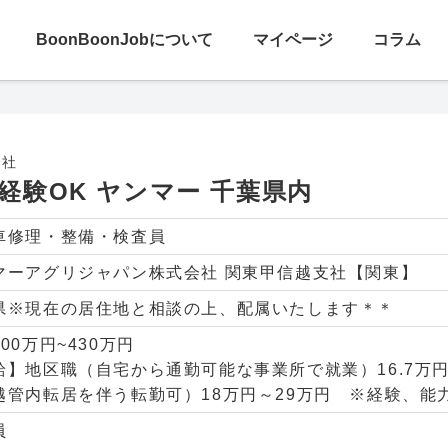
探す
BoonBoonJobについて
マイページ
コラム
K ヤンマー 千葉県内
会社
経験OK ヤンマー 千葉県内
車修理・整備・検査員
マーアグリジャパン株式会社 関東甲信越支社【関東】
県※現在の居住地と相談の上、配属いたします＊＊
00万円~430万円
給】地区職（自宅から通勤可能な事業所で就業）16.7万
越管内転居を伴う転勤可）18万円～29万円 ※経験、能
員