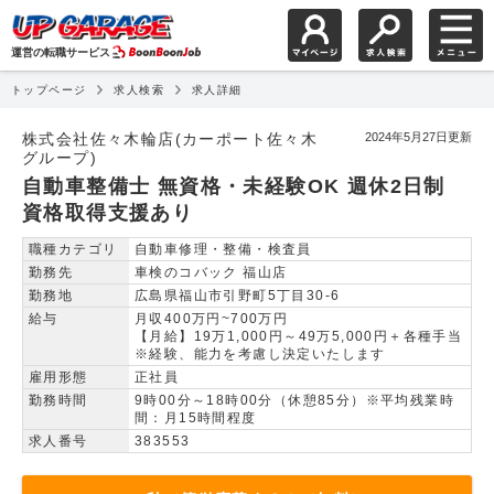
運営の転職サービス
トップページ
求人検索
求人詳細
自動車整備士 無資格・未
株式会社佐々木輪店(カーポート佐々木
2024年5月27日更新
グループ)
自動車整備士 無資格・未経験OK 週休2日制
資格取得支援あり
職種カテゴリ
自動車修理・整備・検査員
勤務先
車検のコバック 福山店
勤務地
広島県福山市引野町5丁目30-6
給与
月収400万円~700万円
【月給】19万1,000円～49万5,000円＋各種手当
※経験、能力を考慮し決定いたします
雇用形態
正社員
勤務時間
9時00分～18時00分（休憩85分）※平均残業時
間：月15時間程度
求人番号
383553