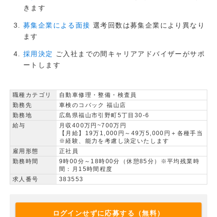
きます
選考回数は募集企業により異なり
募集企業による面接
ます
ご入社までの間キャリアアドバイザーがサポ
採用決定
ートします
職種カテゴリ
自動車修理・整備・検査員
勤務先
車検のコバック 福山店
勤務地
広島県福山市引野町5丁目30-6
給与
月収400万円~700万円
【月給】19万1,000円～49万5,000円＋各種手当
※経験、能力を考慮し決定いたします
雇用形態
正社員
勤務時間
9時00分～18時00分（休憩85分）※平均残業時
間：月15時間程度
求人番号
383553
ログインせずに応募する（無料）