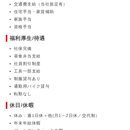
交通費支給（当社規定有）
住宅手当・家賃補助
家族手当
資格手当
福利厚生/待遇
社保完備
昼食弁当支給
社員割引制度
工具一部支給
制服貸与あり
通勤用バイク貸与
転勤なし
休日/休暇
休み：週1日休＋他(月1～2日休／交代制）
年末年始休暇