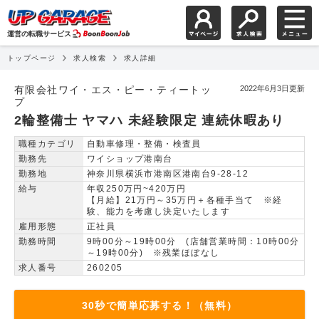
運営の転職サービス
トップページ
求人検索
求人詳細
2輪整備士 ヤマハ 未経
有限会社ワイ・エス・ピー・ティートッ
2022年6月3日更新
プ
2輪整備士 ヤマハ 未経験限定 連続休暇あり
職種カテゴリ
自動車修理・整備・検査員
勤務先
ワイショップ港南台
勤務地
神奈川県横浜市港南区港南台9-28-12
給与
年収250万円~420万円
【月給】21万円～35万円＋各種手当て ※経
験、能力を考慮し決定いたします
雇用形態
正社員
勤務時間
9時00分～19時00分 (店舗営業時間：10時00分
～19時00分) ※残業ほぼなし
求人番号
260205
30秒で簡単応募する！（無料）