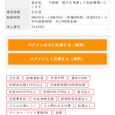
途支給。 ※経験、能力を考慮して加給優遇いた
します。
雇用形態
正社員
勤務時間
9時00分～18時00分（実働8時間／休憩60分）※
平均残業時間：月20時間未満
求人番号
242893
ログインせずに応募する（無料）
ログインして応募する（無料）
正社員
経験者歓迎
学歴不問
週休2日制
年間休日数110日以上
月残業時間30時間未満
年収400万円以上
年収500万円以上
賞与あり
交通費支給
社会保険完備
資格取得支援あり
スキルが身につく
人と関われる仕事
転勤なし
マイカー・バイク通勤OK
急募