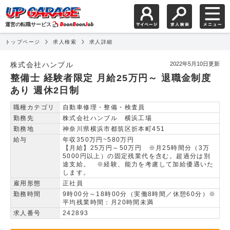
運営の転職サービス
トップページ
求人検索
求人詳細
整備士 経験者限定 月給
株式会社ハンブル
2022年5月10日更新
整備士 経験者限定 月給25万円～ 退職金制度
あり 週休2日制
職種カテゴリ
自動車修理・整備・検査員
勤務先
株式会社ハンブル 横浜工場
勤務地
神奈川県横浜市都筑区折本町451
給与
年収350万円~580万円
【月給】25万円～50万円 ※月25時間分（3万
5000円以上）の固定残業代を含む。超過分は別
途支給。 ※経験、能力を考慮して加給優遇いた
します。
雇用形態
正社員
勤務時間
9時00分～18時00分（実働8時間／休憩60分）※
平均残業時間：月20時間未満
求人番号
242893