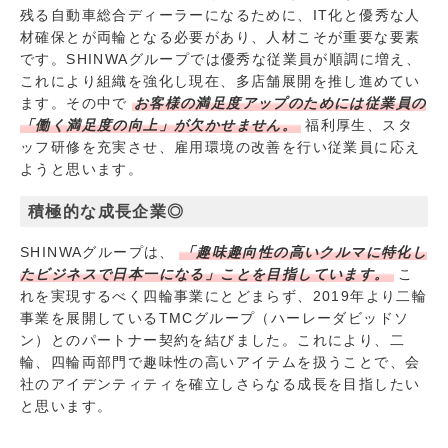
残る自動車総合ディーラーになるために、IT化と優秀な人
材確保とが両輪となる必要があり、人材こそが重要な要素
です。SHINWAグループでは優秀な従業員が順調に増え、
これにより組織を強化し現在、多店舗展開を推し進めてい
ます。その中で
お客様の満足度アップのためには従業員の
「働く満足度の向上」が欠かせません。
福利厚生、スタ
ッフ研修を充実させ、雇用環境の改善を行い従業員に応え
ようと思います。
積極的な成長企業◎
SHINWAグループは、
「趣味趣向性の高いクルマに特化し
たビジネスで日本一になる」ことを目指しています。
こ
れを実現するべく四輪事業にとどまらず、2019年より二輪
事業を展開しているTMCグループ（ハーレーダビッドソ
ン）とのパートナー契約を結びました。これにより、二
輪、四輪両部門で趣味性の高いアイテムを扱うことで、会
社のアイデンティティを確立しさらなる成長を目指したい
と思います。