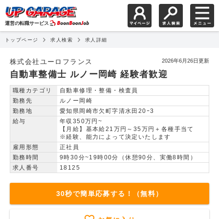
運営の転職サービス
トップページ
求人検索
求人詳細
自動車整備士 ルノー岡
株式会社ユーロフランス
2026年6月26日更新
自動車整備士 ルノー岡崎 経験者歓迎
職種カテゴリ
自動車修理・整備・検査員
勤務先
ルノー岡崎
勤務地
愛知県岡崎市欠町字清水田20ｰ3
給与
年収350万円~
【月給】基本給21万円～35万円＋各種手当て
※経験、能力によって決定いたします
雇用形態
正社員
勤務時間
9時30分~19時00分（休憩90分、実働8時間）
求人番号
18125
30秒で簡単応募する！（無料）